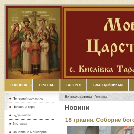
ГОЛОВНА
ПРО НАС
ГАЛЕРЕЯ
БЛАГОДІЙНИКАМ
Ви знаходитесь:
Головна
Печерний монастир
Новини
Церковна гора
Будівництво
18 травня. Соборне бог
Виставки
Іконописна майстерня