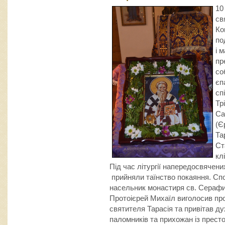
10
св
Ко
по
і 
пр
со
єп
сп
Тр
Са
(Є
Та
Ст
кл
Під час літургії напередосвячен
прийняли таїнство покаяння. Спо
насельник монастиря св. Серафи
Протоієрей Михаїл виголосив проп
святителя Тарасія та привітав ду
паломників та прихожан із престо