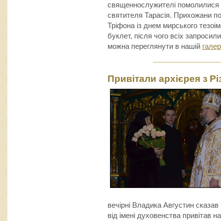
священнослужителі помолилися 
святителя Тарасія. Прихожани по
Тріфона із днем мирського тезоі
буклет, після чого всіх запросили
можна переглянути в нашій
галер
Привітали архієрея з Р
вечірні Владика Августин сказав 
від імені духовенства привітав 