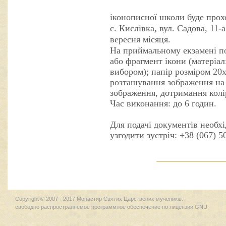
іконописної школи буде прох
с. Кислівка, вул. Садова, 11-
вересня місяця.
На приймальному екзамені по
або фрагмент ікони (матеріал
вибором); папір розміром 20х
розташування зображення на 
зображення, дотримання колі
Час виконання: до 6 годин.
Для подачі документів необх
узгодити зустріч: +38 (067) 5
Copyright © 2007 - 2017 Монастир Святих Царствених мучеників.
свободно распространяемое программное обеспечение по лицензии GNU