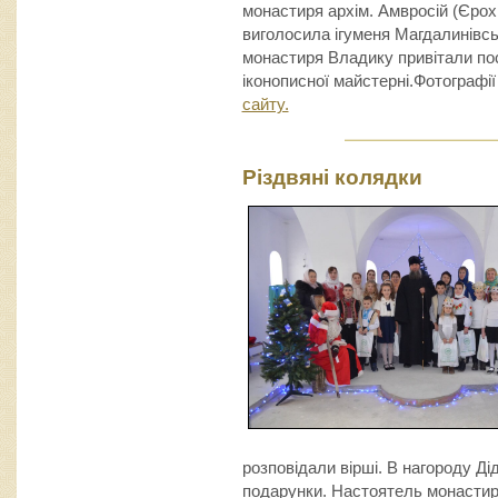
монастиря архім. Амвросій (Єрох
виголосила ігуменя Магдалинівсь
монастиря Владику привітали пос
іконописної майстерні.Фотографі
сайту.
Різдвяні колядки
розповідали вірші. В нагороду Д
подарунки. Настоятель монастиря 