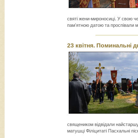
святі жени-мироносиці. У свою че
пам'ятною датою та проспівали м
23 квітня. Поминальні д
священиком відвідали найстаршу 
матушці Філіцитаті Пасхальні пісн