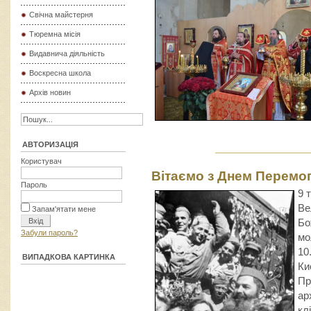
Свічна майстерня
Тюремна місія
Видавнича діяльність
Воскресна школа
Архів новин
АВТОРИЗАЦІЯ
Користувач
Вітаємо з Днем Перемог
Пароль
9 
Ве
Запам'ятати мене
Бо
Забули пароль?
мо
10
ВИПАДКОВА КАРТИНКА
Ки
Пр
ар
кл