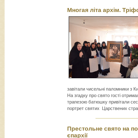
Многая літа архім. Тріф
завітали чисельні паломники з Киє
На згадку про свято гості отрима
трапезою батюшку привітали се
портрет святих Царствених стра
Престольне свято на по
єпархії