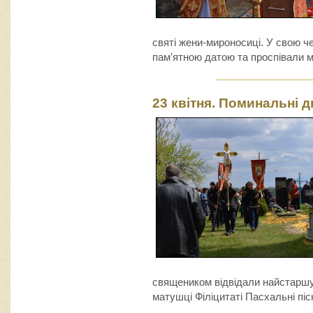
святі жени-мироносиці. У свою че
пам'ятною датою та проспівали м
23 квітня. Поминальні д
священиком відвідали найстаршу 
матушці Філіцитаті Пасхальні пісн