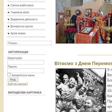
Свічна майстерня
Тюремна місія
Видавнича діяльність
Воскресна школа
Архів новин
АВТОРИЗАЦІЯ
Користувач
Вітаємо з Днем Перемог
Пароль
9 
Ве
Запам'ятати мене
Бо
Забули пароль?
мо
10
ВИПАДКОВА КАРТИНКА
Ки
Пр
ар
кл