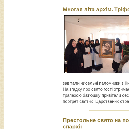
Многая літа архім. Тріф
завітали чисельні паломники з Киє
На згадку про свято гості отрима
трапезою батюшку привітали се
портрет святих Царствених стра
Престольне свято на по
єпархії