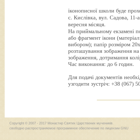
іконописної школи буде прох
с. Кислівка, вул. Садова, 11-
вересня місяця.
На приймальному екзамені по
або фрагмент ікони (матеріал
вибором); папір розміром 20х
розташування зображення на 
зображення, дотримання колі
Час виконання: до 6 годин.
Для подачі документів необх
узгодити зустріч: +38 (067) 5
Copyright © 2007 - 2017 Монастир Святих Царствених мучеників.
свободно распространяемое программное обеспечение по лицензии GNU