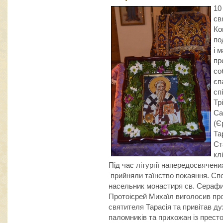
10
св
Ко
по
і 
пр
со
єп
сп
Тр
Са
(Є
Та
Ст
кл
Під час літургії напередосвячен
прийняли таїнство покаяння. Спо
насельник монастиря св. Серафи
Протоієрей Михаїл виголосив проп
святителя Тарасія та привітав ду
паломників та прихожан із престо