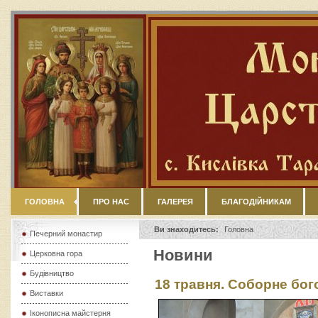
ГОЛОВНА
ПРО НАС
ГАЛЕРЕЯ
БЛАГОДІЙНИКАМ
Ви знаходитесь:
Головна
Печерний монастир
Новини
Церковна гора
Будівництво
18 травня. Соборне бог
Виставки
Іконописна майстерня