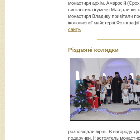
монастиря архім. Амвросій (Єрох
виголосила ігуменя Магдалинівсь
монастиря Владику привітали пос
іконописної майстерні.Фотографі
сайту.
Різдвяні колядки
розповідали вірші. В нагороду Д
подарунки. Настоятель монастиря 