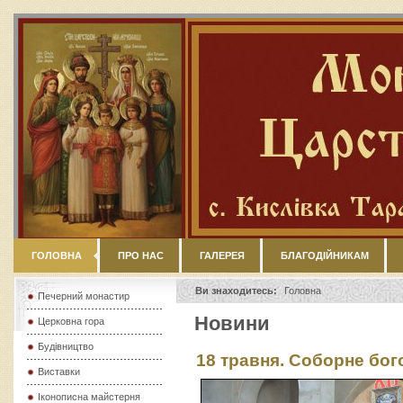
ГОЛОВНА
ПРО НАС
ГАЛЕРЕЯ
БЛАГОДІЙНИКАМ
Ви знаходитесь:
Головна
Печерний монастир
Новини
Церковна гора
Будівництво
18 травня. Соборне бог
Виставки
Іконописна майстерня