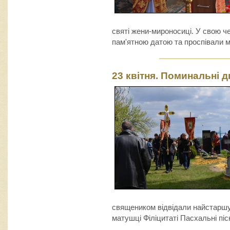
святі жени-мироносиці. У свою че
пам'ятною датою та проспівали м
23 квітня. Поминальні д
священиком відвідали найстаршу 
матушці Філіцитаті Пасхальні пісн