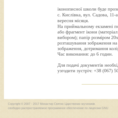
іконописної школи буде прох
с. Кислівка, вул. Садова, 11-
вересня місяця.
На приймальному екзамені по
або фрагмент ікони (матеріал
вибором); папір розміром 20х
розташування зображення на 
зображення, дотримання колі
Час виконання: до 6 годин.
Для подачі документів необх
узгодити зустріч: +38 (067) 5
Copyright © 2007 - 2017 Монастир Святих Царствених мучеників.
свободно распространяемое программное обеспечение по лицензии GNU