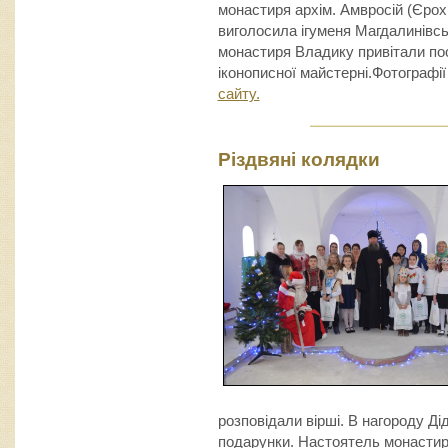
монастиря архім. Амвросій (Єрох
виголосила ігуменя Магдалинівсь
монастиря Владику привітали пос
іконописної майстерні.Фотографі
сайту.
Різдвяні колядки
розповідали вірші. В нагороду Д
подарунки. Настоятель монастиря 