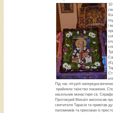
10
св
Ко
по
і 
пр
со
єп
сп
Тр
Са
(Є
Та
Ст
кл
Під час літургії напередосвячен
прийняли таїнство покаяння. Спо
насельник монастиря св. Серафи
Протоієрей Михаїл виголосив проп
святителя Тарасія та привітав ду
паломників та прихожан із престо