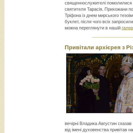
священнослужителі помолилися 
святителя Тарасія. Прихожани по
Тріфона із днем мирського тезоі
буклет, після чого всіх запросили
можна переглянути в нашій
галер
Привітали архієрея з Р
вечірні Владика Августин сказав 
від імені духовенства привітав 