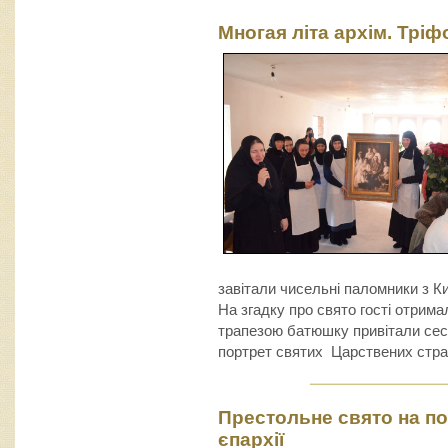
Многая літа архім. Тріф
завітали чисельні паломники з Киє
На згадку про свято гості отрима
трапезою батюшку привітали се
портрет святих Царствених стра
Престольне свято на по
єпархії