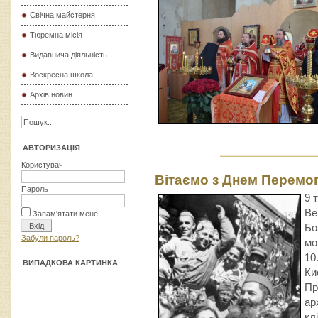
Свічна майстерня
Тюремна місія
Видавнича діяльність
Воскресна школа
Архів новин
АВТОРИЗАЦІЯ
Користувач
Вітаємо з Днем Перемог
Пароль
9 
Ве
Запам'ятати мене
Бо
Забули пароль?
мо
10
ВИПАДКОВА КАРТИНКА
Ки
Пр
ар
кл