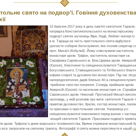
тольне свято на подвор'ї. Говіння духовенств
ії
10 березня
2017 року в день пам’яті святителя Тарасія,
патріарха Константинопольського на монастирському
подвор’ї святих мучениць Віри, Надії, Любові і матері їх
в м. Тараща на честь престольного свята відбулося
урочисте соборне богослужіння, яке очолив секретар єп
прот. Михаїл (Кобулей). Йому співслужили настоятель
монастиря архім. Тріфон, настоятель монастиря св.
Серафима Саровського м. Біла Церква архім. Амвросій
(Єрохін), благочинні та священнослужителі Таращанськ
Богуславського, Ставищанського та Тетіївського благоч
клірики єпархії та духовенство монастиря. Під час літург
напередосвячених дарів близько 40-а священнослужит
прийняли таїнство покаяння. Сповідь приймали архім.
Амвросій (Єрохін) та насельник монастиря св. Серафи
Саровського архім. Николай. Протоієрей Михаїл вигол
проповідь, у якій розповів про житіє святителя Тарасія 
привітав духовенство, братію, сестер монастиря, палом
та прихожан із престольним святом. Наприкінці усі
священнослужителі помолилися перед іконою з частиц
мощей святителя Тарасія. Прихожани подвор’я привіт
ля архім. Тріфона із днем мирського тезоіменитства. Віряни отримали монастирський бу
о всіх запросили на святкову трапезу. Фотографії зі свята можна переглянути в нашій
га