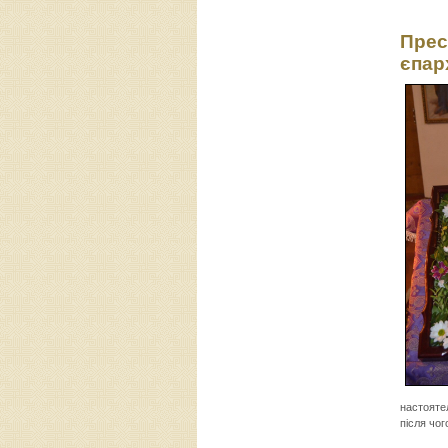
Прес
єпарх
настояте
після чог