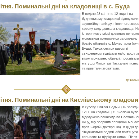
вітня. Поминальні дні на кладовищі в с. Буда
В неділю 23 квітня о 12 годині на
будянському кладовищі відслужили
заупокійну паніхіду, після чого зве
хресну ходу довкола кладовища. Н
історичному місці древньго печерно
монастиря помолилися за спочилу
братію обителі в с. Монастирка (су
Буда). Також сестри разом зі
священиком відвідали найстаршу з
віком монахиню обителі, проспівали
матушці Філіцитаті Пасхальні піснес
та привітали зі святами.
Детальні
вітня. Поминальні дні на Кислівському кладови
В суботу Світлої Седмиці як завжди
12.00 на кладовищі с. Кислівка була
відслужена панахида по Пасхально
чину, яку звершив священик монас
прот. Сергій (Діхтяренко). В ці дні д
з'їжджаються родичі, аби пом'янути
спочилих та відвідати живих. Після