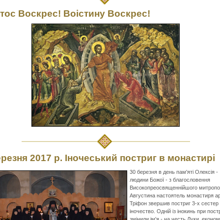
тос Воскрес! Воістину Воскрес!
ерезня 2017 р. Іночеський постриг в монастирі
30 березня в день пам'яті Олексія -
людини Божої - з благословення
Високопреосвященнійшого митропо
Августина настоятель монастиря ар
Тріфон звершив постриг 3-х сестер
іночество. Одній із інокинь при пост
змінили ім'я - на честь Луки, еконо