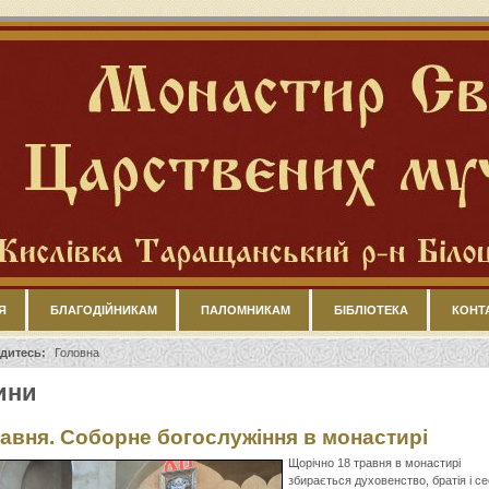
Я
БЛАГОДІЙНИКАМ
ПАЛОМНИКАМ
БІБЛІОТЕКА
КОНТ
дитесь:
Головна
ини
равня. Соборне богослужіння в монастирі
Щорічно 18 травня в монастирі
збирається духовенство, братія і се