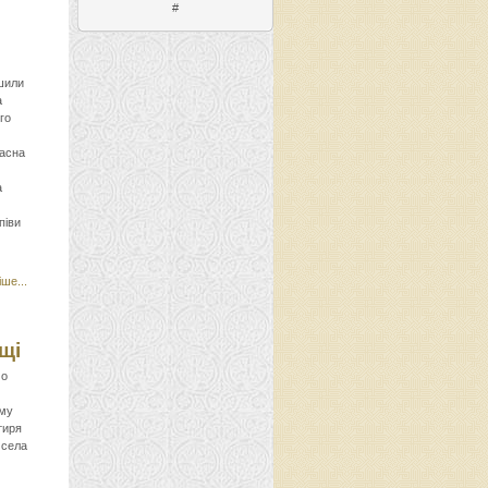
#
ршили
а
го
часна
а
піви
ше...
щі
 о
му
тиря
о села