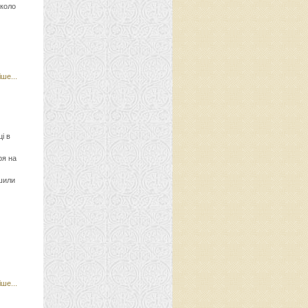
вколо
ше...
і в
ря на
шили
ше...