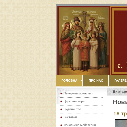
ГОЛОВНА
ПРО НАС
ГАЛЕРЕ
Ви знахо
Печерний монастир
Нов
Церковна гора
Будівництво
18 т
Виставки
Іконописна майстерня