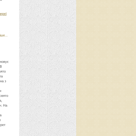
лереї
ше...
новує
 В
вято
та
на з
и
свято
а,
н. На
а
и
трет