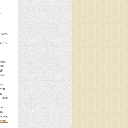
а
 Софії
архії
ого,
инь,
ії
елів
ма
осив
та
ників
ею
али
клет,
лереї.