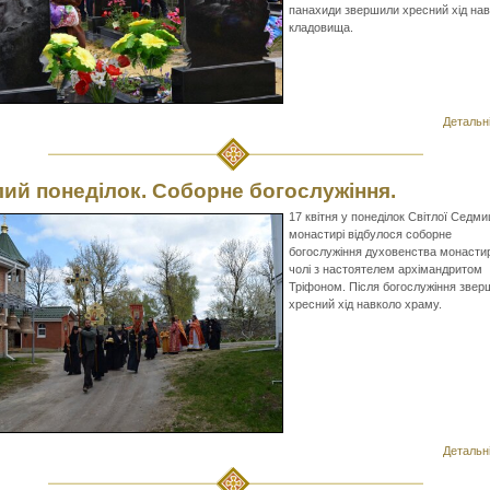
панахиди звершили хресний хід на
кладовища.
Детальні
лий понеділок. Соборне богослужіння.
17 квітня у понеділок Світлої Седмиц
монастирі відбулося соборне
богослужіння духовенства монасти
чолі з настоятелем архімандритом
Тріфоном. Після богослужіння звер
хресний хід навколо храму.
Детальні