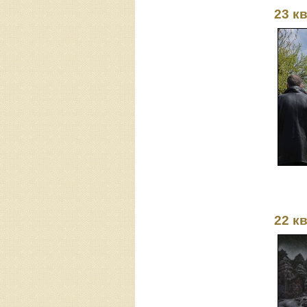
23 к
22 к