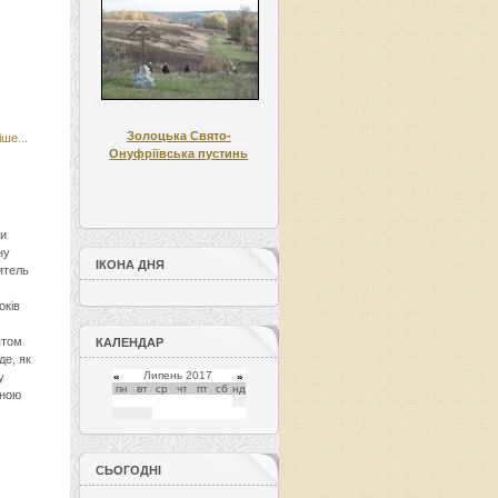
Золоцька Свято-
ше...
Онуфріївська пустинь
хи
ну
ІКОНА ДНЯ
ятель
оків
ятом
КАЛЕНДАР
дe, як
Липень 2017
«
»
у
пн
вт
ср
чт
пт
сб
нд
тною
25
26
27
28
29
30
1
2
3
4
5
CЬОГОДНІ