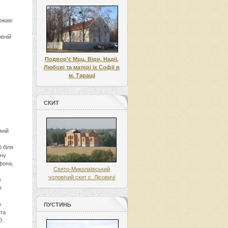
ржаві
овній
Подвор'є Мцц. Віри, Надії,
Любові та матері їх Софії в
м. Таращі
СКИТ
яній
 біля
йну
іфона,
Свято-Миколаївський
чоловічий скит с. Лісовичі
е
я
о
ПУСТИНЬ
 та
О.