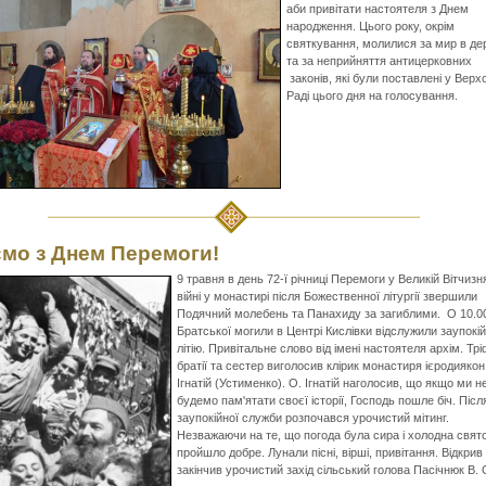
аби привітати настоятеля з Днем
народження. Цього року, окрім
святкування, молилися за мир в де
та за неприйняття антицерковних
законів, які були поставлені у Верх
Раді цього дня на голосування.
ємо з Днем Перемоги!
9 травня в день 72-ї річниці Перемоги у Великій Вітчизн
війні у монастирі після Божественної літургії звершили
Подячний молебень та Панахиду за загиблими. О 10.00
Братської могили в Центрі Кислівки відслужили заупокі
літію. Привітальне слово від імені настоятеля архім. Тр
братії та сестер виголосив клірик монастиря ієродиякон
Ігнатій (Устименко). О. Ігнатій наголосив, що якщо ми н
будемо пам'ятати своєї історії, Господь пошле біч. Післ
заупокійної служби розпочався урочистий мітинг.
Незважаючи на те, що погода була сира і холодна свят
пройшло добре. Лунали пісні, вірші, привітання. Відкрив
закінчив урочистий захід сільський голова Пасічнюк В. 