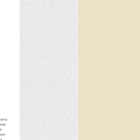
лита
хім.
 в
ризі
ма