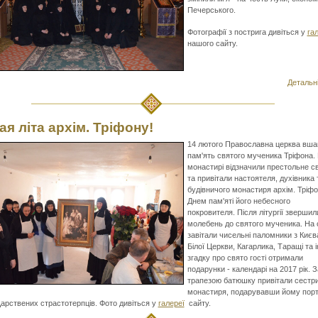
Печерського.
Фотографії з пострига дивіться у
га
нашого сайту.
Детальні
ая літа архім. Тріфону!
14 лютого Православна церква вша
пам'ять святого мученика Тріфона.
монастирі відзначили престольне с
та привітали настоятеля, духівника 
будівничого монастиря архім. Тріфо
Днем пам'яті його небесного
покровителя. Після літургії звершил
молебень до святого мученика. На 
завітали чисельні паломники з Києв
Білої Церкви, Кагарлика, Таращі та і
згадку про свято гості отримали
подарунки - календарі на 2017 рік. З
трапезою батюшку привітали сестр
монастиря, подарувавши йому пор
арствених страстотерпців. Фото дивіться у
галереї
сайту.