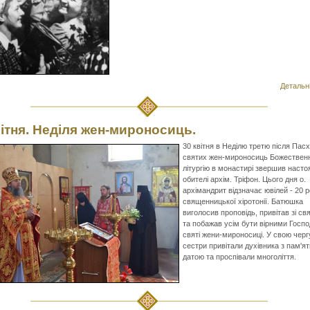
Детальні
вітня. Неділя жен-мироносиць.
30 квітня в Неділю третю після Пас
святих жен-мироносиць Божествен
літургію в монастирі звершив насто
обителі архім. Тріфон. Цього дня о.
архімандрит відзначає ювілей - 20 р
священницької хіротонії. Батюшка
виголосив проповідь, привітав зі св
та побажав усім бути вірними Госпо
святі жени-мироносиці. У свою черг
сестри привітали духівника з пам'я
датою та проспівали многоліття.