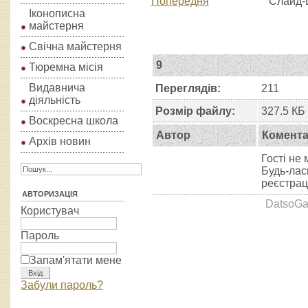
Попередня
Слайд-
Іконописна
майстерня
Свічна майстерня
9
Тюремна місія
Видавнича
Переглядів:
211
діяльність
Розмір файлу:
327.5 КБ
Воскресна школа
Автор
Комента
Архів новин
Гості не
Будь-лас
реєстраці
АВТОРИЗАЦІЯ
DatsoGal
Користувач
Пароль
Запам'ятати мене
Забули пароль?