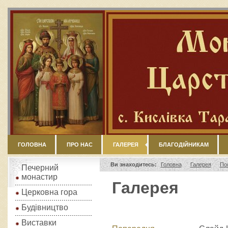
ГОЛОВНА
ПРО НАС
ГАЛЕРЕЯ
БЛАГОДІЙНИКАМ
Ви знаходитесь:
Головна
Галерея
По
Печерний
монастир
Галерея
Церковна гора
Будівництво
Виставки